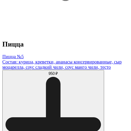
Пицца
Пицца №5
Состав: курица, креветки, ананасы консервированные, сыр
моцарелла, соус сладкий чили, соус манго чили, тесто
950 ₽