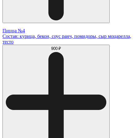
Пицца №4
Состав: курица, бекон, соус ранч, помидоры, сыр моцарелла,
тесто
900 ₽