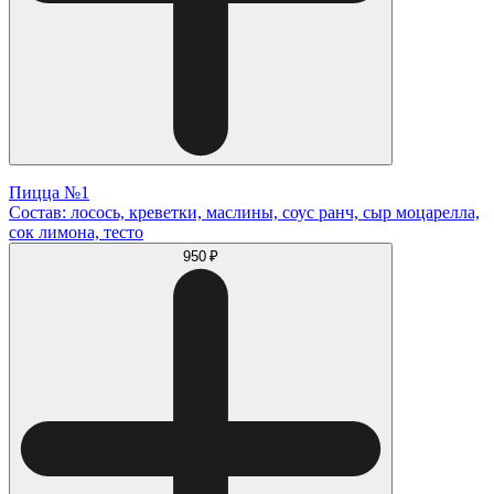
Пицца №1
Состав: лосось, креветки, маслины, соус ранч, сыр моцарелла,
сок лимона, тесто
950 ₽