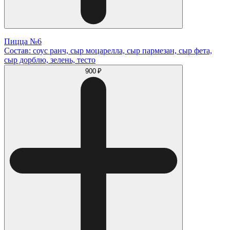
Пицца №6
Состав: соус ранч, сыр моцарелла, сыр пармезан, сыр фета,
сыр дорблю, зелень, тесто
900 ₽