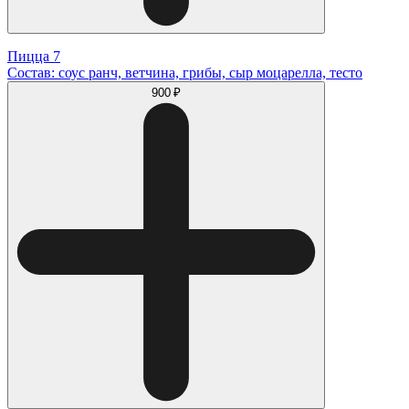
Пицца 7
Состав: соус ранч, ветчина, грибы, сыр моцарелла, тесто
900 ₽