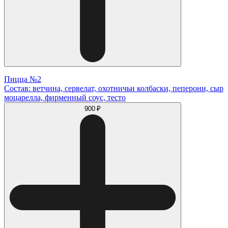
Пицца №2
Состав: ветчина, сервелат, охотничьи колбаски, пеперони, сыр
моцарелла, фирменный соус, тесто
900 ₽