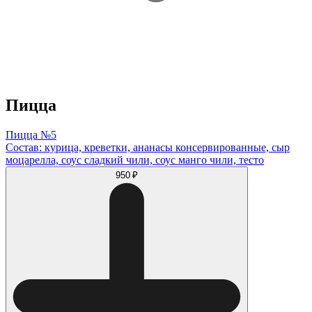
Пицца
Пицца №5
Состав: курица, креветки, ананасы консервированные, сыр
моцарелла, соус сладкий чили, соус манго чили, тесто
950 ₽