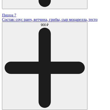
Пицца 7
Состав: соус ранч, ветчина, грибы, сыр моцарелла, тесто
900 ₽