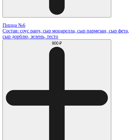
Пицца №6
Состав: соус ранч, сыр моцарелла, сыр пармезан, сыр фета,
сыр дорблю, зелень, тесто
900 ₽