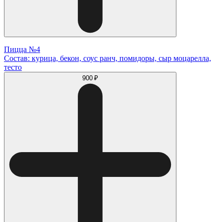
Пицца №4
Состав: курица, бекон, соус ранч, помидоры, сыр моцарелла,
тесто
900 ₽