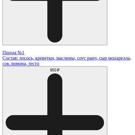
Пицца №1
Состав: лосось, креветки, маслины, соус ранч, сыр моцарелла,
сок лимона, тесто
950 ₽