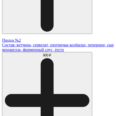
Пицца №2
Состав: ветчина, сервелат, охотничьи колбаски, пеперони, сыр
моцарелла, фирменный соус, тесто
900 ₽