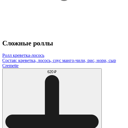
Сложные роллы
Ролл креветка-лосось
Состав: креветка, лосось, соус манго-чили, рис, нори, сыр
Cremette
620 ₽