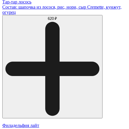
Тар-тар лосось
Состав: шапочка из лосося, рис, нори, сыр Cremette, кунжут,
огурец
620 ₽
Филадельфия лайт