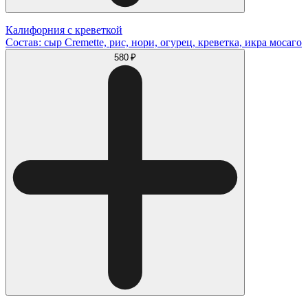
Калифорния с креветкой
Состав: сыр Cremette, рис, нори, огурец, креветка, икра мосаго
580 ₽