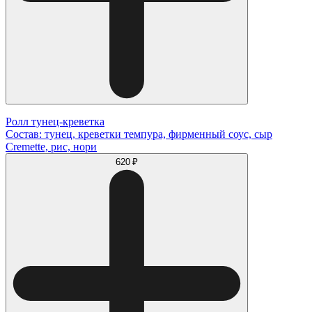
Ролл тунец-креветка
Состав: тунец, креветки темпура, фирменный соус, сыр
Cremette, рис, нори
620 ₽