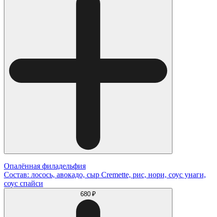
Опалённая филадельфия
Состав: лосось, авокадо, сыр Cremette, рис, нори, соус унаги,
соус спайси
680 ₽