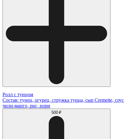
Ролл с тунцом
Состав: тунец, огурец, стружка тунца, сыр Cremette, соус
чили-манго, рис, нори
500 ₽