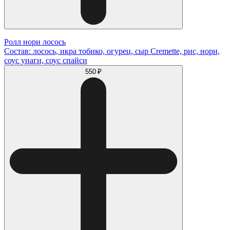
Ролл нори лосось
Состав: лосось, икра тобико, огурец, сыр Cremette, рис, нори,
соус унаги, соус спайси
550 ₽