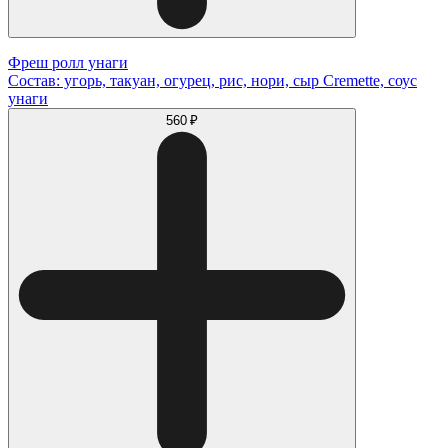
Фреш ролл унаги
Состав: угорь, такуан, огурец, рис, нори, сыр Cremette, соус
унаги
560 ₽