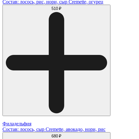
Состав: лосось, рис, нори, сыр Cremette, огурец
510 ₽
Филадельфия
Состав: лосось, сыр Cremette, авокадо, нори, рис
680 ₽