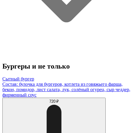
Бургеры и не только
Сытный бургер
Состав: булочка для бургеров, котлета из говяжьего фарша,
бекон, помидор, лист салата, лук, солёный огурец, сыр чеддер,
фирменный соус
720 ₽