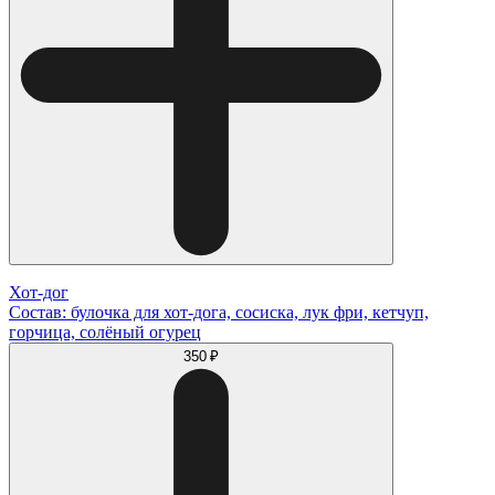
Хот-дог
Состав: булочка для хот-дога, сосиска, лук фри, кетчуп,
горчица, солёный огурец
350 ₽