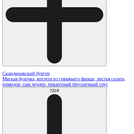
Скандинавский бургер
Мягкая булочка, котлета из говяжьего фарша, листья салата,
помидор, сыр чеддер, пикантный брусничный соус
720 ₽